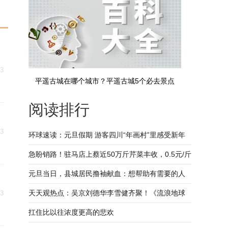
03
平遥古城在哪个城市？平遥古城5个必去景点
阅读排行
03
环球速读：元旦假期 游客四川“年画村”里感受新年
喜庆
急盼销路！驻马店上蔡近50万斤芹菜丰收，0.5元/斤
寻找买家
元旦当日，县城居民撸袖献血：想帮助有需要的人
天天观热点：吴京刘德华李雪健齐聚！《流浪地球
03
2》登陆春节档！
扛住比以往浓度更高的悲欢