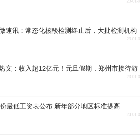
国第一方阵
23-01-
微速讯：常态化核酸检测终止后，大批检测机构
入财务危机
23-01-
热文：收入超12亿元！元旦假期，郑州市接待游
300万人次
23-01-
省份最低工资表公布 新年部分地区标准提高
23-01-