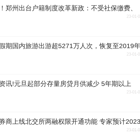
！郑州出台户籍制度改革新政：不受社保缴费、
年限限制
23-01-
假期国内旅游出游超5271万人次，恢复至2019
的42.8％
23-01-
资讯!元旦起部分存量房贷月供减少 5年期以上
R一季度或将下降5个至15个基点
23-01-
券商上线北交所两融权限开通功能 专家预计202
季度大概率开闸交易
23-01-