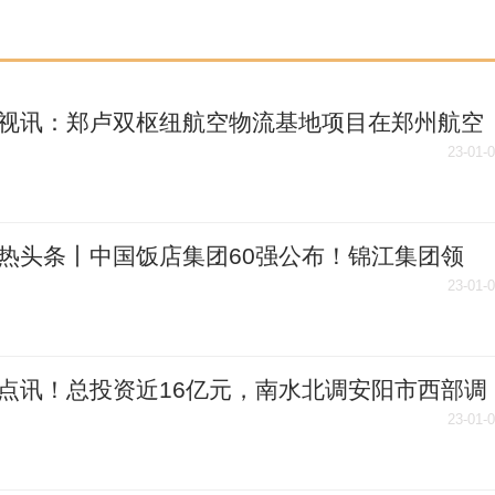
视讯：郑卢双枢纽航空物流基地项目在郑州航空
启动
23-01-
热头条丨中国饭店集团60强公布！锦江集团领
中州国际酒店上榜
23-01-
点讯！总投资近16亿元，南水北调安阳市西部调
程全线完工试通水
23-01-