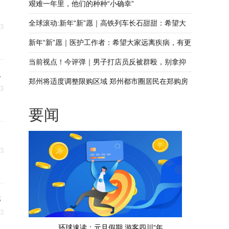
艰难一年里，他们的种种“小确幸”
全球滚动:新年“新”愿｜高铁列车长石甜甜：希望大
03
家平安出行，在沿途也能遇到更好的美景
新年“新”愿｜医护工作者：希望大家远离疾病，有更
多时间陪伴家人
当前视点！今评弹｜男子打店员反被群殴，别拿抑
年
郁症说事儿
郑州将适度调整限购区域 郑州都市圈居民在郑购房
03
享受同等待遇
要闻
03
3
03
环球速读：元旦假期 游客四川“年