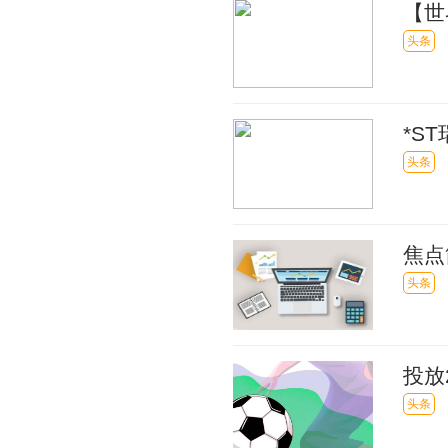
【世
打印
头条
*S
头条
焦点
头条
投放
属购
头条