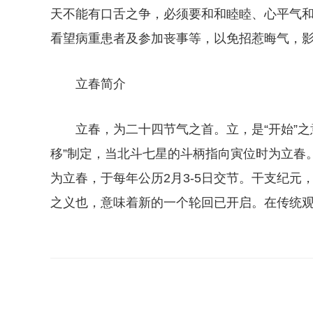
天不能有口舌之争，必须要和和睦睦、心
平
气
看望病重患者及参加丧事等，以免招惹晦气，
立春简介
立春，为二十四节气之首。立，是“开始”之
移”制定，当北斗七星的斗柄指向寅位时为立春。
为立春，于每年公历2月3-5日交节。干支纪
之义也，意味着新的一个轮回已开启。在传统
关键词：
躲春意思
躲春是什么意思
躲春怎么躲
躲春简介