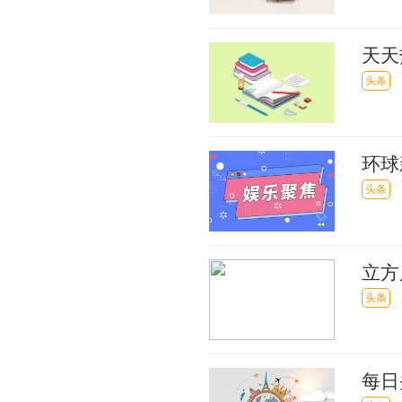
天天
究报
头条
环球
株主
头条
立方
头条
每日