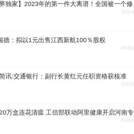
界独家】2023年的第一件大离谱！全国被一个修
机的忽悠了，蒙脱石散一夜脱销...
23-01-
T瑞德：拟以1元出售江西新航100％股权
23-01-
简讯:交通银行：副行长黄红元任职资格获核准
23-01-
20万盒连花清瘟 工信部联动阿里健康开启河南专
药通道
23-01-