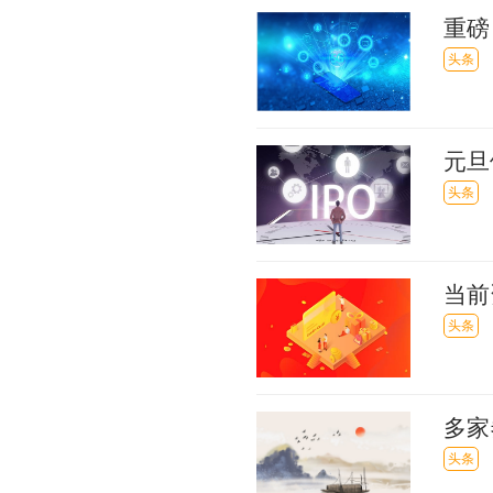
重磅
居住
头条
元旦
同期
头条
当前
LP
头条
多家
年一
头条