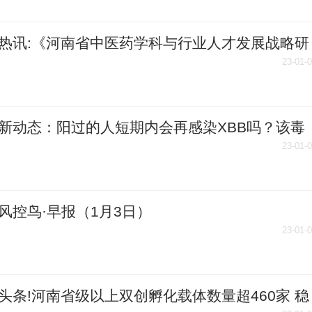
热讯:《河南省中医药学科与行业人才发展战略研
告》发布
23-01-
新动态：阳过的人短期内会再感染XBB吗？该毒
要攻击脑部和肠道？专家解读
23-01-
风控鸟·早报（1月3日）
23-01-
头条!河南省级以上双创孵化载体数量超460家 稳