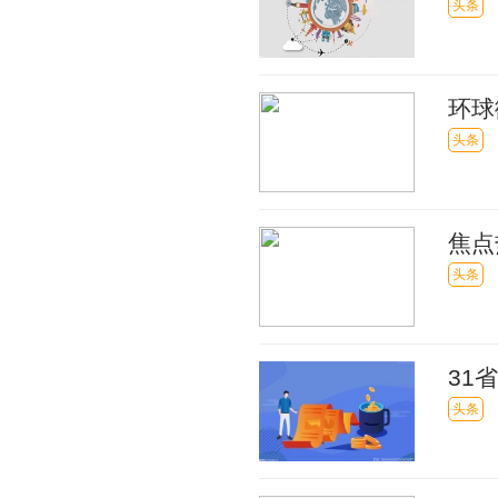
居全
头条
环球
将陷
头条
焦点
客近
头条
31
头条