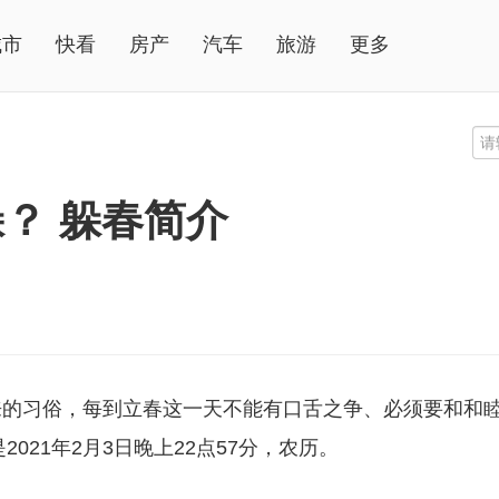
城市
快看
房产
汽车
旅游
更多
？ 躲春简介
来的
习
俗，每到立春这一天不能有口舌之争、必须要和和
021年2月3日晚上22点57分，农历。