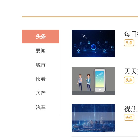
每日
头条
港区
头条
要闻
城市
天天
快看
衔，
头条
房产
汽车
视焦
水工
头条