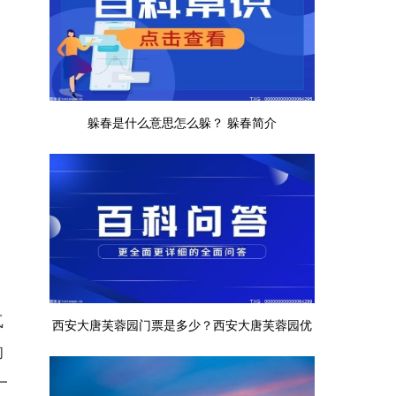
躲春是什么意思怎么躲？ 躲春简介
气
西安大唐芙蓉园门票是多少？西安大唐芙蓉园优
的
惠政策
一