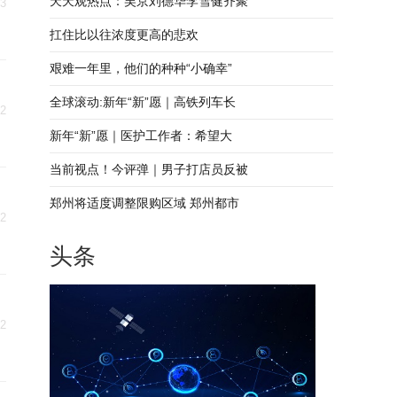
天天观热点：吴京刘德华李雪健齐聚
03
扛住比以往浓度更高的悲欢
艰难一年里，他们的种种“小确幸”
全球滚动:新年“新”愿｜高铁列车长
02
新年“新”愿｜医护工作者：希望大
当前视点！今评弹｜男子打店员反被
郑州将适度调整限购区域 郑州都市
02
头条
02